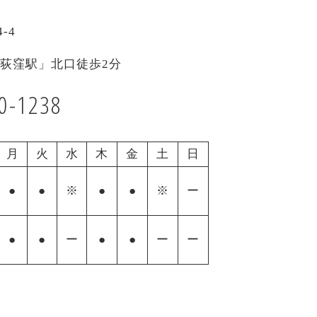
-4
西荻窪駅」北口徒歩2分
0-1238
月
火
水
木
金
土
日
●
●
※
●
●
※
ー
●
●
ー
●
●
ー
ー
】