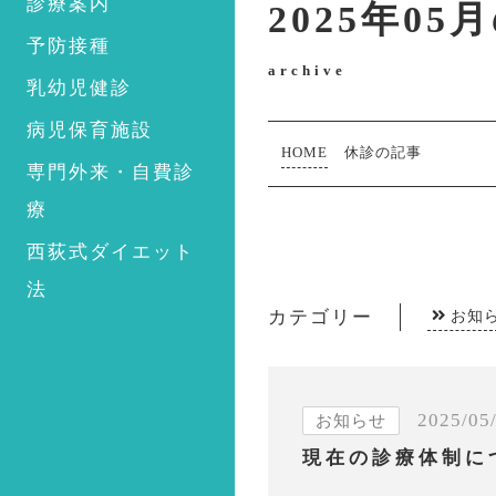
診療案内
2025年05
予防接種
archive
乳幼児健診
病児保育施設
HOME
休診の記事
専門外来・自費診
療
西荻式ダイエット
法
カテゴリー
お知
2025/05
お知らせ
現在の診療体制に