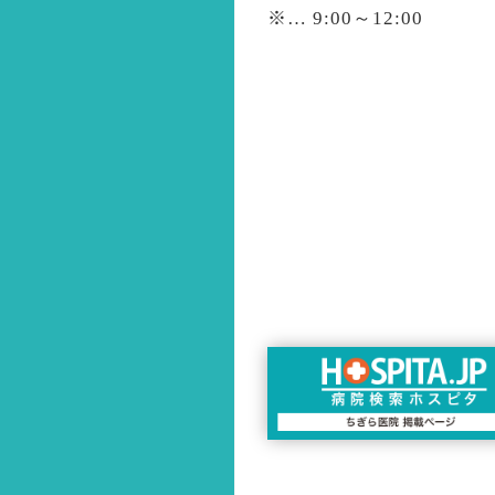
※
… 9:00～12:00