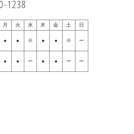
0-1238
月
火
水
木
金
土
日
●
●
※
●
●
※
ー
●
●
ー
●
●
ー
ー
】