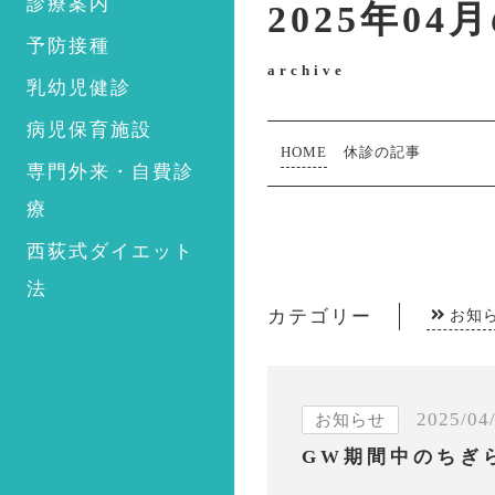
診療案内
2025年04
予防接種
archive
乳幼児健診
病児保育施設
HOME
休診の記事
専門外来・自費診
療
西荻式ダイエット
法
カテゴリー
お知
2025/04
お知らせ
GW期間中のちぎ