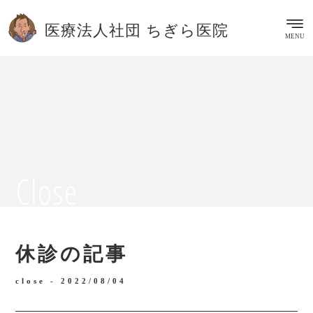
杉並区 西荻窪駅 内科 小児科 皮膚科 病児保育
医療法人社団 ちぎら医院
MENU
Close
休診の記事
close -
2022/08/04